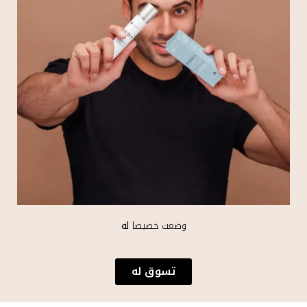
وضعت خصيصا
له
تسوق له