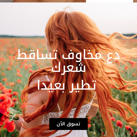
دع مخاوف تساقط
شعرك
تطير بعيدا
تسوق الآن