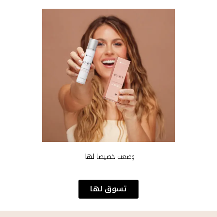
وضعت خصيصا
لها
تسوق لها