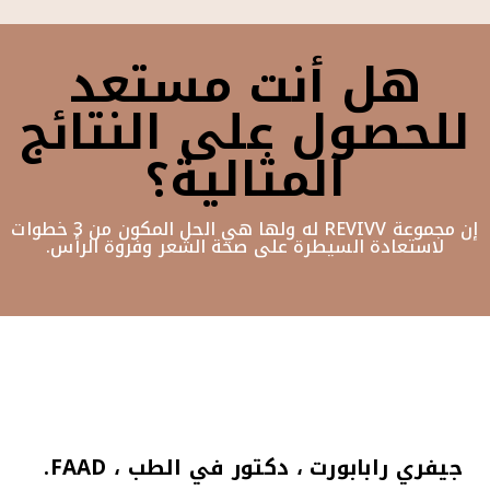
هل أنت مستعد
للحصول على النتائج
المثالية؟
إن مجموعة REVIVV له ولها هي الحل المكون من 3 خطوات
لاستعادة السيطرة على صحة الشعر وفروة الرأس.
جيفري رابابورت ، دكتور في الطب ، FAAD.