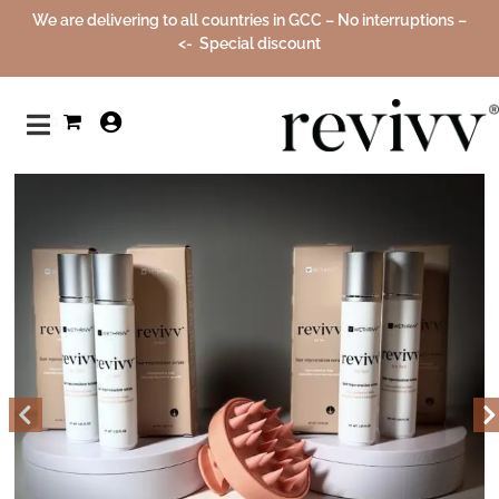
We are delivering to all countries in GCC – No interruptions –
Special discount ->
تخفيض!
0