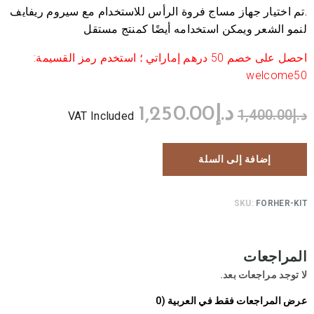
.تم اختيار جهاز مساج فروة الرأس للاستخدام مع سيروم ريفايف
لنمو الشعر ويمكن استخدامه أيضًا كمنتج مستقل
احصل على خصم 50 درهم إماراتي ؛ استخدم رمز القسيمة:
welcome50
د.إ
1,250.00
د.إ
1,400.00
VAT Included
إضافة إلى السلة
SKU:
FORHER-KIT
المراجعات
لا توجد مراجعات بعد.
عرض المراجعات فقط في العربية (0