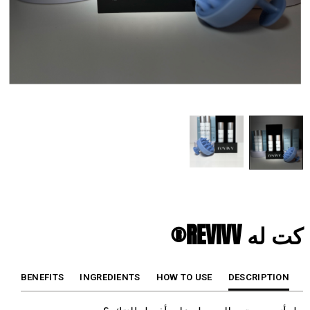
كت له REVIVV®
BENEFITS
INGREDIENTS
HOW TO USE
DESCRIPTION