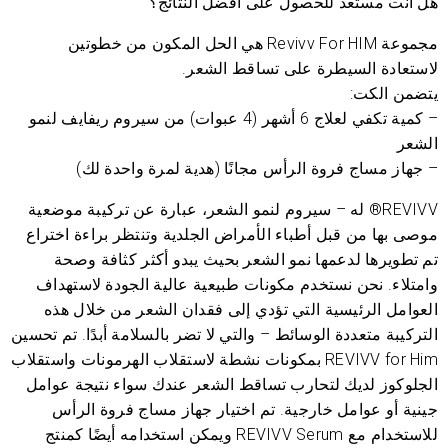
هل أنت مستعد للحصول على أفضل النتائج؟
مجموعة Revivv For HIM هي الحل المكون من خطوتين
لاستعادة السيطرة على تساقط الشعر.
يتضمن الكت:
– كمية تكفي لعلاج 6 أشهر (4 عبوات) من سيروم ريفايف لنمو
الشعر
– جهاز مساج فروة الرأس مجانًا (هدية لمرة واحدة لك)
REVIVV® له – سيروم لنمو الشعر، عبارة عن تركيبة موضعية
موصى بها من قبل أطباء الأمراض الجلدية وتنتظر براءة اختراع
تم تطويرها لدعمها نمو الشعر بحيث يبدو أكثر كثافة وصحة
وامتلاء. نحن نستخدم مكونات طبيعية عالية الجودة لاستهداف
العوامل الرئيسية التي تؤدي إلى فقدان الشعر من خلال هذه
التركيبة متعددة الوسائط – والتي لا تضر بالسلامة أبدًا. تم تحسين
REVIVV for Him بمكونات نشطة لاستقلاب الهرمونات واستقلاب
الجلوكوز لديك لتحارب تساقط الشعر عندك سواء نتيجة عوامل
جينية أو عوامل خارجية. تم اختيار جهاز مساج فروة الرأس
للاستخدام مع REVIVV Serum ويمكن استخدامه أيضًا كمنتج